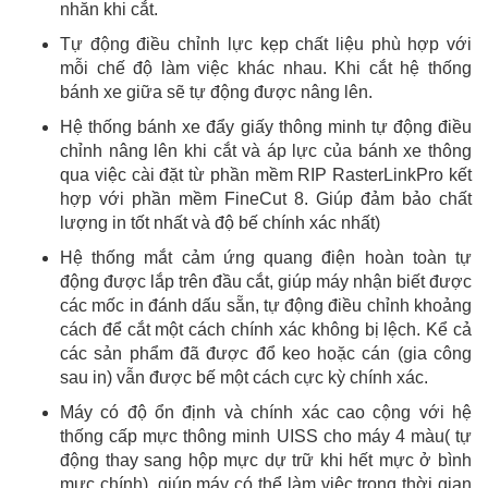
nhăn khi cắt.
Tự động điều chỉnh lực kẹp chất liệu phù hợp với
mỗi chế độ làm việc khác nhau. Khi cắt hệ thống
bánh xe giữa sẽ tự động được nâng lên.
Hệ thống bánh xe đẩy giấy thông minh tự động điều
chỉnh nâng lên khi cắt và áp lực của bánh xe thông
qua việc cài đặt từ phần mềm RIP RasterLinkPro kết
hợp với phần mềm FineCut 8. Giúp đảm bảo chất
lượng in tốt nhất và độ bế chính xác nhất)
Hệ thống mắt cảm ứng quang điện hoàn toàn tự
động được lắp trên đầu cắt, giúp máy nhận biết được
các mốc in đánh dấu sẵn, tự động điều chỉnh khoảng
cách để cắt một cách chính xác không bị lệch. Kể cả
các sản phẩm đã được đổ keo hoặc cán (gia công
sau in) vẫn được bế một cách cực kỳ chính xác.
Máy có độ ổn định và chính xác cao cộng với hệ
thống cấp mực thông minh UISS cho máy 4 màu( tự
động thay sang hộp mực dự trữ khi hết mực ở bình
mực chính), giúp máy có thể làm việc trong thời gian