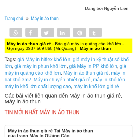
Đăng bởi Nguyễn Liên
Trang chủ
Máy in áo thun
Share
Share
Tweet
Share
Pin
Tumblr
0
Máy in áo thun giá rẻ
- Báo giá máy in quảng cáo khổ lớn -
Gọi ngay 0937 569 868 (Mr.Quang) |
Máy in áo thun
Tags:
giá Máy in hiflex khổ lớn
,
giá máy in kỹ thuật số khổ
lớn
,
giá máy in phun khổ lớn
,
giá Máy in PP khổ lớn
,
giá
máy in quảng cáo khổ lớn
,
Máy in áo thun giá rẻ
,
máy in
bạt khổ 3m2
,
Máy in chuyển nhiệt giá rẻ
,
máy in khổ lớn
,
máy in khổ lớn chất lượng cao
,
máy in khổ lớn giá rẻ
Các bài viết liên quan đến Máy in áo thun giá rẻ,
Máy in áo thun
TIN MỚI NHẤT MÁY IN ÁO THUN
Máy in áo thun giá rẻ Tại Máy in áo thun
của trang Máy In QUảng Cáo,