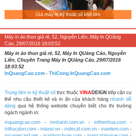
Giá máy in kỹ thuật số khổ lớn
Máy in áo thun giá rẻ, 52, Nguyễn Liên, Máy In QUảng
Cáo, 29/07/2016 18:03:52
Máy in áo thun giá rẻ, 52, Máy In QUảng Cáo, Nguyễn
Liên, Chuyên Trang Máy In QUảng Cáo, 29/07/2016
18:03:52
InQuangCao.com
-
ThiCong.InQuangCao.com
Trung tâm in kỹ thuật số
trực thuộc
VINA
DEIGN
tiếp cận cụ
thể nhu cầu thiết kế và in ấn của khách hàng
nhanh dễ
dàng
qua hệ thống website chuyên biệt cho thị trường
ngách ngành in:
inquangcao.com
-
innhanh.com.vn
-
inthenhua.com
-
inthucdon.com
-
intoroi.vn
-
indecal.com.vn
-
inantem.com
-
innamecard.net
-
inanbrochure.com
-
inancatalogue.com
-