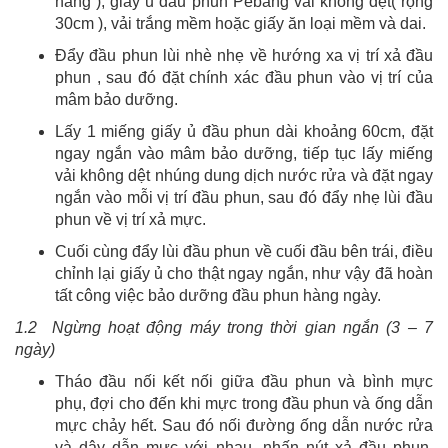
hãng ), giấy ủ đầu phun Pebằng vải không dệt( rộng
30cm ), vải trắng mềm hoặc giấy ăn loại mềm và dai.
Đẩy đầu phun lùi nhè nhẹ về hướng xa vị trí xả đầu
phun , sau đó đặt chính xác đầu phun vào vị trí của
mâm bảo dưỡng.
Lấy 1 miếng giấy ủ đầu phun dài khoảng 60cm, đặt
ngay ngắn vào mâm bảo dưỡng, tiếp tục lấy miếng
vải không dệt nhúng dung dịch nước rửa và đặt ngay
ngắn vào mỗi vị trí đầu phun, sau đó đẩy nhẹ lùi đầu
phun về vị trí xả mực.
Cuối cùng đẩy lùi đầu phun về cuối đầu bên trái, điều
chỉnh lại giấy ủ cho thật ngay ngắn, như vậy đã hoàn
tất công việc bảo dưỡng đầu phun hàng ngày.
1.2 Ngừng hoạt động máy trong thời gian ngắn (3 – 7
ngày)
Tháo đầu nối kết nối giữa đầu phun và bình mực
phụ, đợi cho đến khi mực trong đầu phun và ống dẫn
mực chảy hết. Sau đó nối đường ống dẫn nước rửa
và dây dẫn mực với nhau, nhấn nút xả đầu phun,