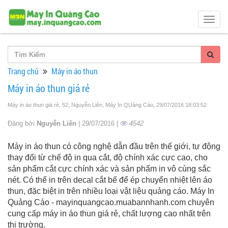
Togg
navig
Trang chủ
Máy in áo thun
Máy in áo thun giá rẻ
Máy in áo thun giá rẻ, 52, Nguyễn Liên, Máy In QUảng Cáo
, 29/07/2016 18:03:52
Đăng bởi
Nguyễn Liên
| 29/07/2016 |
4542
Máy in áo thun có công nghệ dẫn đầu trên thế giới, tự động
thay đổi từ chế độ in qua cắt, độ chính xác cực cao, cho
sản phẩm cắt cực chính xác và sản phẩm in vô cùng sắc
nét. Có thể in trên decal cắt bế để ép chuyển nhiệt lên áo
thun, đặc biệt in trên nhiều loại vật liệu quảng cáo. Máy In
Quảng Cáo - mayinquangcao.muabannhanh.com chuyên
cung cấp máy in áo thun giá rẻ, chất lượng cao nhất trên
thị trường.