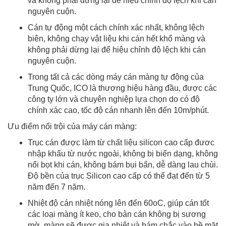
và không phải dừng lại để hiệu chỉnh độ lệch khi cán
nguyên cuộn.
Cán tự động một cách chính xác nhất, không lệch
biên, không chạy vật liệu khi cán hết khổ màng và
không phải dừng lại để hiệu chỉnh độ lệch khi cán
nguyên cuộn.
Trong tất cả các dòng máy cán màng tự động của
Trung Quốc, ICO là thương hiệu hàng đầu, được các
công ty lớn và chuyên nghiệp lựa chọn do có độ
chính xác cao, tốc độ cán nhanh lên đến 10m/phút.
Ưu điểm nổi trội của máy cán màng:
Trục cán được làm từ chất liệu silicon cao cấp đươc
nhập khẩu từ nước ngoài, không bị biến dạng, không
nổi bọt khi cán, không bám bụi bẩn, dễ dàng lau chùi.
Độ bền của trục Silicon cao cấp có thể đạt đến từ 5
năm đến 7 năm.
Nhiệt độ cán nhiệt nóng lên đến 60oC, giúp cán tốt
các loại màng ít keo, cho bản cán không bị sương
mờ, màng sẽ được gia nhiệt và bám chắc vào bề mặt