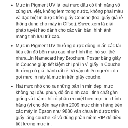
Mực in Pigment UV là loại mực dầu có tính năng vô
cùng ưu việt, không lem trong nước, không phai màu
và đặc biệt in được trên giấy Couche (loại giấy giá rẻ
thông dụng cho máy in Offset). Được xem là giải
pháp tuyệt hảo dành cho các văn bản, hình ảnh
mang tinh lưu trữ cao.
Mực in Pigment UV thường được dùng in ấn các tài
liệu cần độ bền màu cao như hình thẻ, hồ sơ, thẻ
nhựa...In Namecard hay Brochure, Poster bằng giấy
in Couche giúp tiết kiệm chi phí in vì giấy in Couche
thường có giá thành rất rẻ. Vì vậy nhiều người còn
gọi mực in này là mực in trên giấy couche.
Hạt mực nhỏ cho ra những bản in mịn đẹp, mực
không hại đầu phun, độ ổn định cao , tính chất gần
giống và thậm chí có phần ưu việt hơn mực in chính
hảng (vì cho đến nay năm 2009 mực chính hảng trên
các máy in Epson như 9880 vẩn chưa in được trên
giấy láng couche kể và dùng phần mềm RIP để điều
tiết lượng mực in.