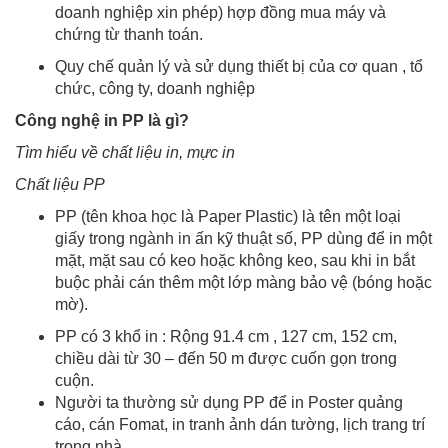
doanh nghiệp xin phép) hợp đồng mua máy và
chứng từ thanh toán.
Quy chế quản lý và sử dụng thiết bị của cơ quan , tổ
chức, công ty, doanh nghiệp
Công nghệ in PP là gì?
Tìm hiểu về chất liệu in, mực in
Chất liệu PP
PP (tên khoa học là Paper Plastic) là tên một loại
giấy trong ngành in ấn kỹ thuật số, PP dùng để in một
mặt, mặt sau có keo hoặc không keo, sau khi in bắt
buộc phải cán thêm một lớp màng bảo vệ (bóng hoặc
mờ).
PP có 3 khổ in : Rộng 91.4 cm , 127 cm, 152 cm,
chiều dài từ 30 – đến 50 m được cuốn gọn trong
cuộn.
Người ta thường sử dụng PP để in Poster quảng
cáo, cán Fomat, in tranh ảnh dán tường, lịch trang trí
trong nhà…