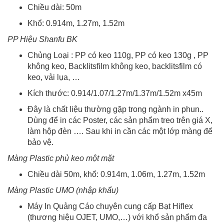
Chiều dài: 50m
Khổ: 0.914m, 1.27m, 1.52m
PP Hiệu Shanfu BK
Chủng Loại : PP có keo 110g, PP có keo 130g , PP
không keo, Backlitsfilm không keo, backlitsfilm có
keo, vải lụa, …
Kích thước: 0.914/1.07/1.27m/1.37m/1.52m x45m
Đây là chất liệu thường gặp trong ngành in phun..
Dùng để in các Poster, các sản phẩm treo trên giá X,
làm hộp đèn …. Sau khi in cần các một lớp màng để
bảo vệ.
Màng Plastic phủ keo một mặt
Chiều dài 50m, khổ: 0.914m, 1.06m, 1.27m, 1.52m
Màng Plastic UMO (nhập khẩu)
Máy In Quảng Cáo chuyên cung cấp Bạt Hiflex
(thương hiệu OJET, UMO,…) với khổ sản phẩm đa