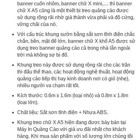
banner cuốn nhôm, banner chữ X mini,… thì banner
chữ X A5 cũng là một thiết bị treo quảng cáo được
sử dụng rộng rãi nhờ giá thành vừa phải và độ cứng,
vững chãi của nó.
Với cấu trúc khung sườn bằng sắt sơn tĩnh điện chắc
chắn, bền, mặt đế lớn, banner chữ X khổ A5 được sử
dụng treo banner quảng cáo cả trong nhà lẫn ngoài
trời mà không sợ bị đổ.
Khung treo này được sử dụng rộng rãi cho các trận
thi đấu thể thao, các hoạt động nghệ thuật, hoạt động
quảng cáo tiếp thị hay kinh doanh nơi có gió (nhẹ),
nhiều người va chạm rất tốt.
Kích thước: 0.6m x 1.6m (loại nhỏ) và 0.8m x 1.8m
(loại lớn).
Chất liệu: Sắt sơn tĩnh điện + Nhựa ABS.
Khung treo chữ X A5 hiện đang được bày bán tại
Máy In Quảng Cáo với giá ưu đãi nhất cho khách
hàng. Khi mua sản phẩm với số lượng lớn chúng tôi