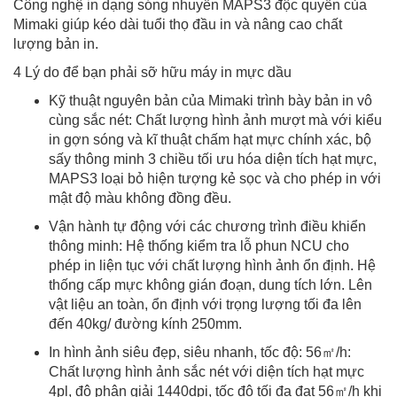
Công nghệ in dạng sóng nhuyễn MAPS3 độc quyền của
Mimaki giúp kéo dài tuổi thọ đầu in và nâng cao chất
lượng bản in.
4 Lý do để bạn phải sỡ hữu máy in mực dầu
Kỹ thuật nguyên bản của Mimaki trình bày bản in vô
cùng sắc nét: Chất lượng hình ảnh mượt mà với kiểu
in gợn sóng và kĩ thuật chấm hạt mực chính xác, bộ
sấy thông minh 3 chiều tối ưu hóa diện tích hạt mực,
MAPS3 loại bỏ hiện tượng kẻ sọc và cho phép in với
mật độ màu không đồng đều.
Vận hành tự động với các chương trình điều khiển
thông minh: Hệ thống kiểm tra lỗ phun NCU cho
phép in liện tục với chất lượng hình ảnh ổn định. Hệ
thống cấp mực không gián đoạn, dung tích lớn. Lên
vật liệu an toàn, ổn định với trọng lượng tối đa lên
đến 40kg/ đường kính 250mm.
In hình ảnh siêu đẹp, siêu nhanh, tốc độ: 56㎡/h:
Chất lượng hình ảnh sắc nét với diện tích hạt mực
4pl, độ phân giải 1440dpi, tốc độ tối đa đạt 56㎡/h khi