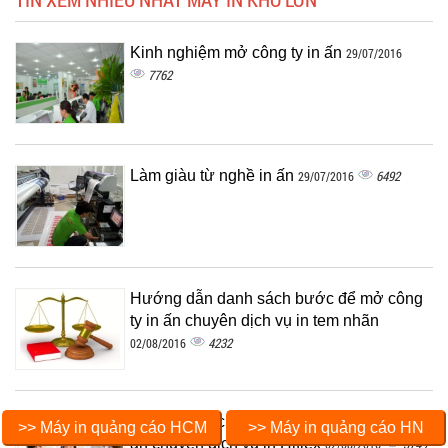
Kinh nghiệm mở công ty in ấn
29/07/2016
7762
Làm giàu từ nghề in ấn
6492
29/07/2016
Hướng dẫn danh sách bước để mở công
ty in ấn chuyên dịch vụ in tem nhãn
4232
02/08/2016
Hướng dẫn chi tiết nhất để mở công ty in
>> Máy in quảng cáo HCM
>> Máy in quảng cáo HN
ấn chuyên dịch vụ in Hiflex
3749
02/08/2016