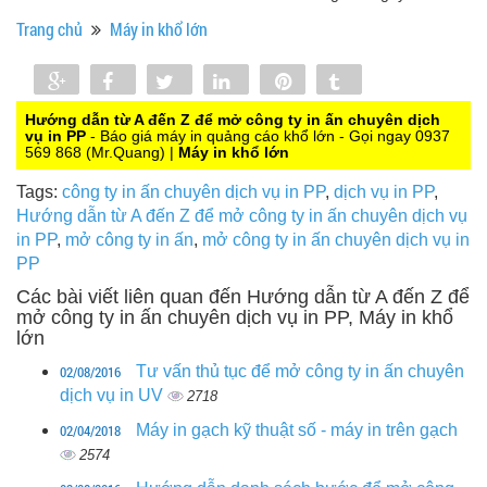
Trang chủ
Máy in khổ lớn
Share
Share
Tweet
Share
Pin
Tumblr
0
Hướng dẫn từ A đến Z để mở công ty in ấn chuyên dịch
vụ in PP
- Báo giá máy in quảng cáo khổ lớn - Gọi ngay 0937
569 868 (Mr.Quang) |
Máy in khổ lớn
Tags:
công ty in ấn chuyên dịch vụ in PP
,
dịch vụ in PP
,
Hướng dẫn từ A đến Z để mở công ty in ấn chuyên dịch vụ
in PP
,
mở công ty in ấn
,
mở công ty in ấn chuyên dịch vụ in
PP
Các bài viết liên quan đến Hướng dẫn từ A đến Z để
mở công ty in ấn chuyên dịch vụ in PP, Máy in khổ
lớn
02/08/2016
Tư vấn thủ tục để mở công ty in ấn chuyên
dịch vụ in UV
2718
02/04/2018
Máy in gạch kỹ thuật số - máy in trên gạch
2574