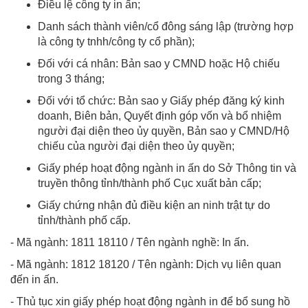
Điều lệ công ty in ấn;
Danh sách thành viên/cổ đông sáng lập (trường hợp
là công ty tnhh/công ty cổ phần);
Đối với cá nhân: Bản sao y CMND hoặc Hộ chiếu
trong 3 tháng;
Đối với tổ chức: Bản sao y Giấy phép đăng ký kinh
doanh, Biên bản, Quyết định góp vốn và bổ nhiệm
người đại diện theo ủy quyền, Bản sao y CMND/Hộ
chiếu của người đại diện theo ủy quyền;
Giấy phép hoạt động ngành in ấn do Sở Thông tin và
truyền thông tỉnh/thành phố Cục xuất bản cấp;
Giấy chứng nhận đủ điều kiện an ninh trật tự do
tỉnh/thành phố cấp.
- Mã ngành: 1811 18110 / Tên ngành nghề: In ấn.
- Mã ngành: 1812 18120 / Tên ngành: Dịch vụ liên quan
đến in ấn.
- Thủ tục xin giấy phép hoạt động ngành in để bổ sung hồ