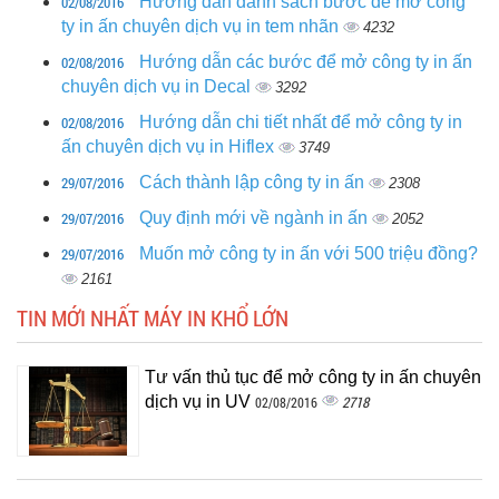
02/08/2016
Hướng dẫn danh sách bước để mở công
ty in ấn chuyên dịch vụ in tem nhãn
4232
02/08/2016
Hướng dẫn các bước để mở công ty in ấn
chuyên dịch vụ in Decal
3292
02/08/2016
Hướng dẫn chi tiết nhất để mở công ty in
ấn chuyên dịch vụ in Hiflex
3749
29/07/2016
Cách thành lập công ty in ấn
2308
29/07/2016
Quy định mới về ngành in ấn
2052
29/07/2016
Muốn mở công ty in ấn với 500 triệu đồng?
2161
TIN MỚI NHẤT MÁY IN KHỔ LỚN
Tư vấn thủ tục để mở công ty in ấn chuyên
dịch vụ in UV
2718
02/08/2016