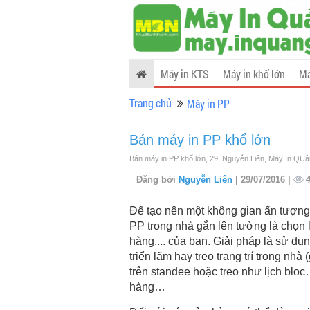
Máy in KTS
Máy in khổ lớn
Má
Trang chủ
Máy in PP
Bán máy in PP khổ lớn
Bán máy in PP khổ lớn, 29, Nguyễn Liên, Máy In QU
Đăng bởi
Nguyễn Liên
| 29/07/2016 |
Để tạo nên một không gia­n ấn tượng 
PP trong nhà gắn lên tường là chọn 
hàng,... của bạn. Giải pháp là sử dụ
triển lãm hay treo trang trí trong nhà
trên standee hoặc treo như lịch bloc…
hàng…