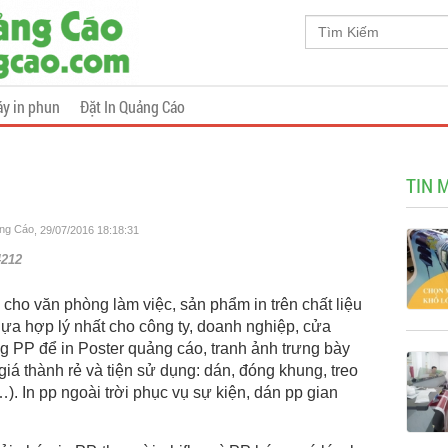
y in phun
Đặt In Quảng Cáo
TIN 
ảng Cáo
, 29/07/2016 18:18:31
4212
cho văn phòng làm việc, sản phẩm in trên chất liệu
lựa hợp lý nhất cho công ty, doanh nghiệp, cửa
ng PP để in Poster quảng cáo, tranh ảnh trưng bày
 (giá thành rẻ và tiện sử dụng: dán, đóng khung, treo
). In pp ngoài trời phục vụ sự kiện, dán pp gian