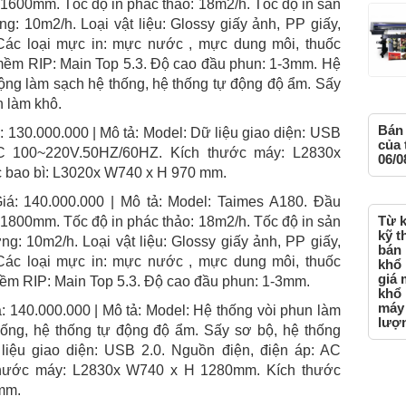
 1600mm. Tốc độ in phác thảo: 18m2/h. Tốc độ in sản
g: 10m2/h. Loại vật liệu: Glossy giấy ảnh, PP giấy,
v. Các loại mực in: mực nước , mực dung môi, thuốc
ềm RIP: Main Top 5.3. Độ cao đầu phun: 1-3mm. Hệ
ộng làm sạch hệ thống, hệ thống tự động độ ẩm. Sấy
h làm khô.
Bán 
 130.000.000 | Mô tả: Model: Dữ liệu giao diện: USB
của 
AC 100~220V.50HZ/60HZ. Kích thước máy: L2830x
06/0
 bao bì: L3020x W740 x H 970 mm.
iá: 140.000.000 | Mô tả: Model: Taimes A180. Đầu
Từ k
 1800mm. Tốc độ in phác thảo: 18m2/h. Tốc độ in sản
kỹ t
ng: 10m2/h. Loại vật liệu: Glossy giấy ảnh, PP giấy,
bán 
v. Các loại mực in: mực nước , mực dung môi, thuốc
khổ 
giá 
m RIP: Main Top 5.3. Độ cao đầu phun: 1-3mm.
khổ 
máy 
: 140.000.000 | Mô tả: Model: Hệ thống vòi phun làm
lượn
ống, hệ thống tự động độ ẩm. Sấy sơ bộ, hệ thống
liệu giao diện: USB 2.0. Nguồn điện, điện áp: AC
thước máy: L2830x W740 x H 1280mm. Kích thước
mm.