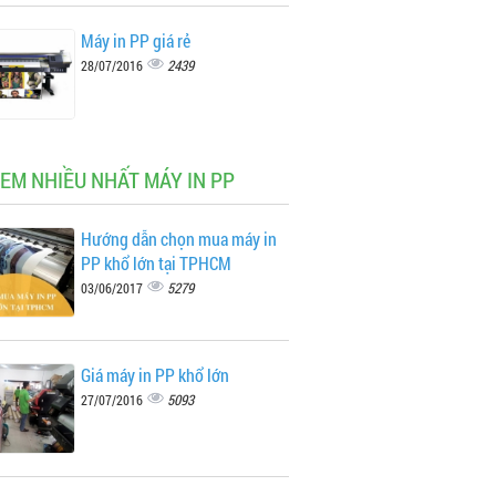
Máy in PP giá rẻ
2439
28/07/2016
XEM NHIỀU NHẤT MÁY IN PP
Hướng dẫn chọn mua máy in
PP khổ lớn tại TPHCM
5279
03/06/2017
Giá máy in PP khổ lớn
5093
27/07/2016