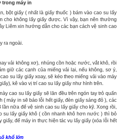
́y trong máy in
, bột giấy ( nhất là giấy thuốc ) bám vào cao su lấy
àm cho không lấy giấy được. Vì vậy, bạn nên thường
ây Liêm xin hướng dẫn cho các bạn cách vệ sinh cao
y ra ngoài.
(hay vải không xơ), nhúng cồn hoặc nước, vắt khô, rồi
ắm giữ các cạnh của miếng vải lại, nếu không, sơ ý,
 cao su lấy giấy xoay, sẽ kéo theo miếng vải vào máy
ấy), kê vào vị trí cao su lấy giấy như hình trên.
c này cao su lấy giấy sẽ lăn đều trên ngón tay trỏ quấn
h ( máy in sẽ báo lỗi hết giấy, đèn giấy sáng đỏ ), các
 3 lần nữa để vệ sinh cao su lấy giấy cho kỹ. Xong rồi,
 su lấy giấy khô ( cồn nhanh khô hơn nước ) thì bỏ
y giấy, để máy in thực hiện tác vụ lấy giấy (xóa lỗi hết
số khổ lớn