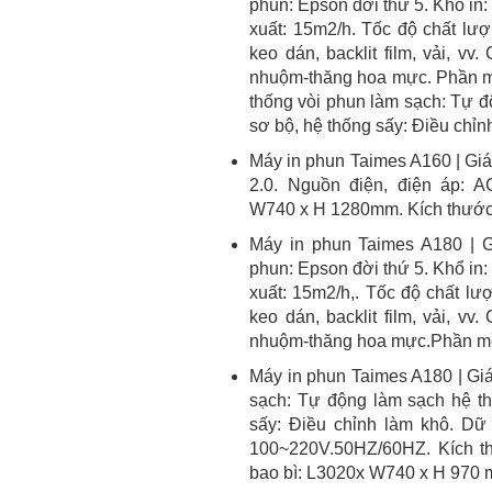
phun: Epson đời thứ 5. Khổ in:
xuất: 15m2/h. Tốc độ chất lượn
keo dán, backlit film, vải, v
nhuộm-thăng hoa mực. Phần m
thống vòi phun làm sạch: Tự đ
sơ bộ, hệ thống sấy: Điều chỉn
Máy in phun Taimes A160 | Giá:
2.0. Nguồn điện, điện áp: 
W740 x H 1280mm. Kích thước
Máy in phun Taimes A180 | G
phun: Epson đời thứ 5. Khổ in:
xuất: 15m2/h,. Tốc độ chất lượ
keo dán, backlit film, vải, v
nhuộm-thăng hoa mực.Phần mề
Máy in phun Taimes A180 | Giá
sạch: Tự động làm sạch hệ th
sấy: Điều chỉnh làm khô. Dữ 
100~220V.50HZ/60HZ. Kích 
bao bì: L3020x W740 x H 970 