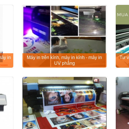
máy in
Máy in trên kính, máy in kính - máy in
Tư v
UV phẳng