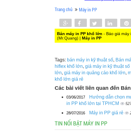
Trang chủ
Máy in PP
Share
Share
Tweet
Share
0
Bán máy in PP khổ lớn
- Báo giá máy 
(Mr.Quang) |
Máy in PP
Tags:
bán máy in kỹ thuật số
,
Bán má
hiflex khổ lớn
,
giá máy in kỹ thuật số
lớn
,
giá máy in quảng cáo khổ lớn
,
m
khổ lớn giá rẻ
Các bài viết liên quan đến Bá
Hướng dẫn chọn m
03/06/2017
in PP khổ lớn tại TPHCM
52
Máy in PP giá rẻ
28/07/2016
TIN NỔI BẬT MÁY IN PP