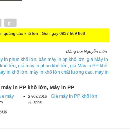
Pin
Tumblr
in quảng cáo khổ lớn - Gọi ngay 0937 569 868
Đăng bởi Nguyễn Liên
y in phun khổ lớn
,
bán máy in pp khổ lớn
,
giá Máy in
 khổ lớn
,
giá máy in phun khổ lớn
,
giá Máy in PP khổ
áy in khổ lớn
,
máy in khổ lớn chất lượng cao
,
máy in
n máy in PP khổ lớn, Máy in PP
ua máy
Giá máy in PP khổ lớn
27/07/2016
79
5093
2439