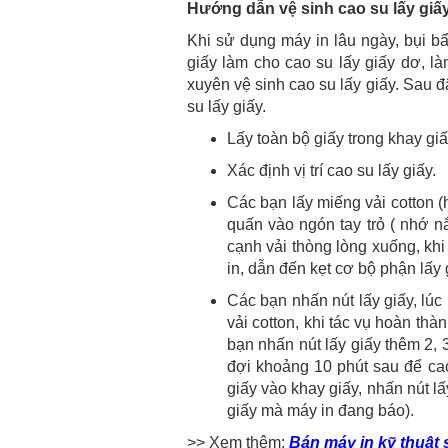
Hướng dẫn vệ sinh cao su lấy giâ
Khi sử dụng máy in lâu ngày, bụi bẩn
giấy làm cho cao su lấy giấy dơ, l
xuyên vệ sinh cao su lấy giấy. Sau đ
su lấy giấy.
Lấy toàn bộ giấy trong khay giấ
Xác định vị trí cao su lấy giấy.
Các bạn lấy miếng vải cotton 
quấn vào ngón tay trỏ ( nhớ n
cạnh vải thòng lòng xuống, khi
in, dẫn đến kẹt cơ bộ phận lấy gi
Các bạn nhấn nút lấy giấy, lú
vải cotton, khi tác vụ hoàn thàn
bạn nhấn nút lấy giấy thêm 2,
đợi khoảng 10 phút sau để cao
giấy vào khay giấy, nhấn nút lấ
giấy mà máy in đang báo).
>> Xem thêm:
Bán máy in kỹ thuật 