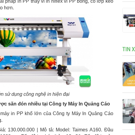
i pháp in PP thay vì in hiflex vì PP bóng, có lớp keo
ao hơn.
TIN 
ớn sử dụng công nghệ in hiện đại
ợc săn đón nhiều tại Công ty Máy In Quảng Cáo
 máy in PP khổ lớn của Công ty Máy In Quảng Cáo
g.
iá: 130.000.000 | Mô tả: Model: Taimes A160. Đầu